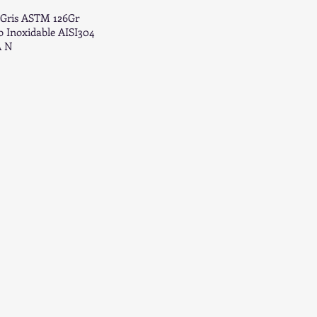
. Gris ASTM 126Gr
o Inoxidable AISI304
A N